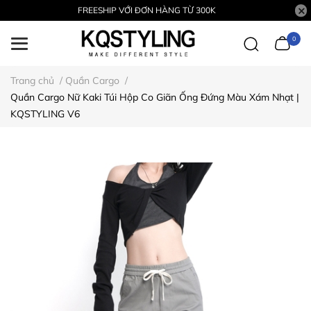
FREESHIP VỚI ĐƠN HÀNG TỪ 300K
0
Trang chủ
/
Quần Cargo
/
Quần Cargo Nữ Kaki Túi Hộp Co Giãn Ống Đứng Màu Xám Nhạt |
KQSTYLING V6