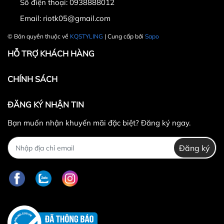
Số điện thoại:
0938888012
Email:
riotk05@gmail.com
© Bản quyền thuộc về
KQSTYLING
| Cung cấp bởi
Sapo
HỖ TRỢ KHÁCH HÀNG
CHÍNH SÁCH
ĐĂNG KÝ NHẬN TIN
Bạn muốn nhận khuyến mãi đặc biệt? Đăng ký ngay.
Đăng ký