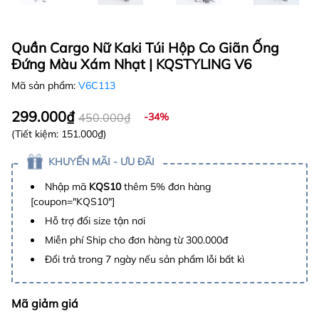
Quần Cargo Nữ Kaki Túi Hộp Co Giãn Ống
Đứng Màu Xám Nhạt | KQSTYLING V6
Mã sản phẩm:
V6C113
299.000₫
450.000₫
-34%
(Tiết kiệm:
151.000₫
)
KHUYẾN MÃI - ƯU ĐÃI
Nhập mã
KQS10
thêm 5% đơn hàng
[coupon="KQS10"]
Hỗ trợ đổi size tận nơi
Miễn phí Ship cho đơn hàng từ 300.000đ
Đổi trả trong 7 ngày nếu sản phẩm lỗi bất kì
Mã giảm giá