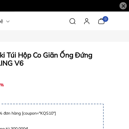
×
0
hệ
ki Túi Hộp Co Giãn Ống Đứng
LING V6
4%
 đơn hàng [coupon="KQS10"]
àng từ 300.000đ