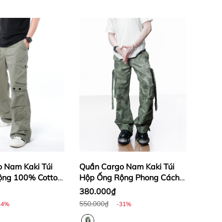
 Nam Kaki Túi
Quần Cargo Nam Kaki Túi
ộng 100% Cotton
Hộp Ống Rộng Phong Cách
êu Nhạt |
Y2k màu Camo | KQSTYLING
380.000₫
G WIDE
WIDE834
550.000₫
34%
-31%