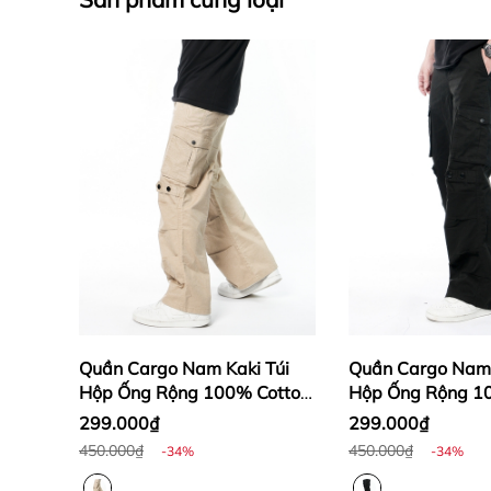
Quần Cargo Nam Kaki Túi
Quần Cargo Nam 
Hộp Ống Rộng 100% Cotton
Hộp Ống Rộng 1
Mềm Màu Vàng Kaki |
Mềm Màu Đen | 
299.000₫
299.000₫
KQSTYLING WIDE
WIDE
450.000₫
450.000₫
-34%
-34%