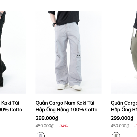
Kaki Túi
Quần Cargo Nam Kaki Túi
Quần Cargo
00% Cotton
Hộp Ống Rộng 100% Cotton
Hộp Ống R
KQSTYLING
Mềm Màu Xám Môn |
Mềm Màu R
299.000₫
299.000₫
KQSTYLING WIDE
KQSTYLIN
450.000₫
450.000₫
-34%
-