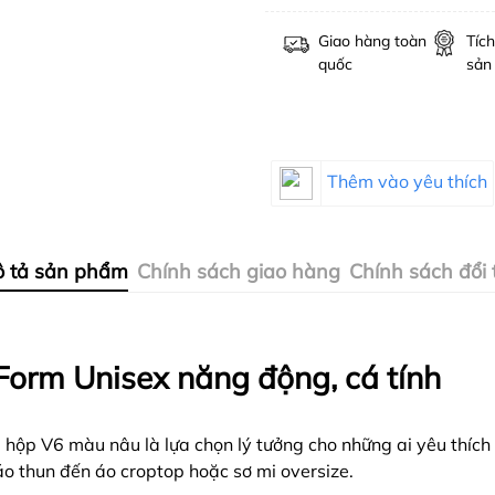
Giao hàng toàn
Tích
quốc
sản
Thêm vào yêu thích
 tả sản phẩm
Chính sách giao hàng
Chính sách đổi 
Form Unisex năng động, cá tính
ộp V6 màu nâu là lựa chọn lý tưởng cho những ai yêu thích 
áo thun đến áo croptop hoặc sơ mi oversize.