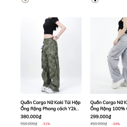
Quần Cargo Nữ Kaki Túi Hộp
Quần Cargo Nữ K
Ống Rộng Phong cách Y2k
Ống Rộng 100% 
màu Camo | KQSTYLING
Mềm Màu Xám Mô
380.000₫
299.000₫
WIDE834
KQSTYLING WID
550.000₫
450.000₫
-31%
-34%