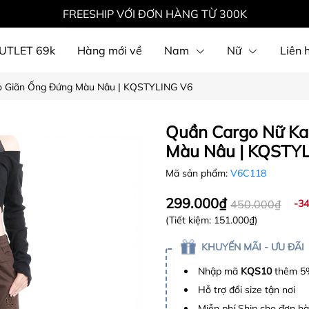
FREESHIP VỚI ĐƠN HÀNG TỪ 300K
OUTLET 69k
Hàng mới về
Nam
Nữ
Liên 
Co Giãn Ống Đứng Màu Nâu | KQSTYLING V6
Quần Cargo Nữ Ka
Màu Nâu | KQSTY
Mã sản phẩm:
V6C118
299.000₫
450.000₫
-3
(Tiết kiệm:
151.000₫
)
KHUYẾN MÃI - ƯU ĐÃI
Nhập mã
KQS10
thêm 5%
Hỗ trợ đổi size tận nơi
Miễn phí Ship cho đơn h