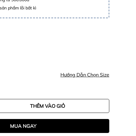
sản phẩm lỗi bất kì
Hướng Dẫn Chọn Size
THÊM VÀO GIỎ
MUA NGAY