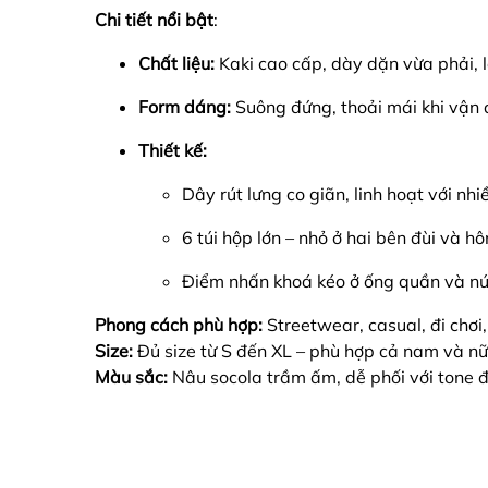
Chi tiết nổi bật
:
Chất liệu:
Kaki cao cấp, dày dặn vừa phải,
Form dáng:
Suông đứng, thoải mái khi vận 
Thiết kế:
Dây rút lưng co giãn, linh hoạt với nh
6 túi hộp lớn – nhỏ ở hai bên đùi và h
Điểm nhấn khoá kéo ở ống quần và nú
Phong cách phù hợp:
Streetwear, casual, đi chơi
Size:
Đủ size từ S đến XL – phù hợp cả nam và nữ
Màu sắc:
Nâu socola trầm ấm, dễ phối với tone đ