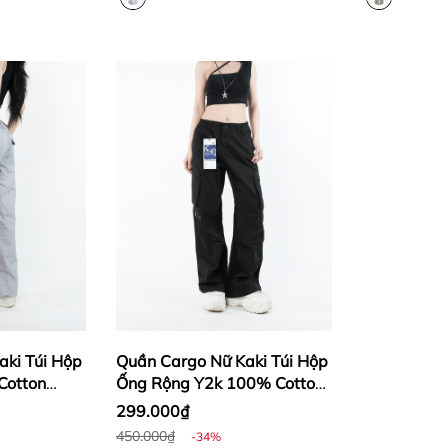
aki Túi Hộp
Quần Cargo Nữ Kaki Túi Hộp
Cotton
Ống Rộng Y2k 100% Cotton
n |
Mềm Màu Đen | KQSTYLING
299.000₫
E
WIDE
450.000₫
-34%