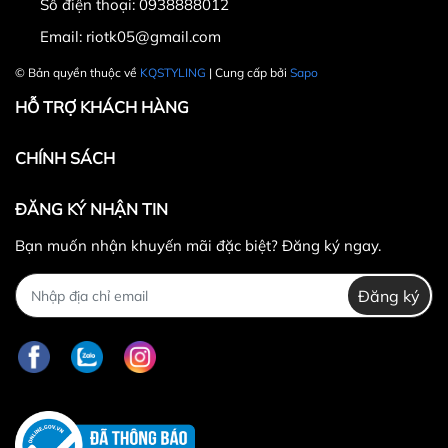
Số điện thoại:
0938888012
Email:
riotk05@gmail.com
© Bản quyền thuộc về
KQSTYLING
| Cung cấp bởi
Sapo
HỖ TRỢ KHÁCH HÀNG
CHÍNH SÁCH
ĐĂNG KÝ NHẬN TIN
Bạn muốn nhận khuyến mãi đặc biệt? Đăng ký ngay.
Đăng ký