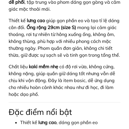
dễ phối
, tập trung vào phom dáng gọn gàng và cảm
giác mặc thoải mái.
Thiết kế
lưng cao
giúp gọn phần eo và tạo tỉ lệ dáng
cân đối.
Ống rộng 29cm (size S)
mang lại cảm giác
thoáng, rơi tự nhiên từ hông xuống ống, không ôm,
không thùng, phù hợp với nhiều phong cách mặc
thường ngày. Phom quần đơn giản, không chi tiết
thừa, giữ được sự sạch sẽ và tinh gọn trong tổng thể.
Chất liệu
kaki mềm nhẹ
có độ rơi vừa, không cứng,
không nặng, giúp quần giữ dáng tốt nhưng vẫn dễ
chịu khi vận động. Đây là item basic, dễ ứng dụng
cho nhiều hoàn cảnh khác nhau như đi học, đi làm
hoặc dạo phố.
Đặc điểm nổi bật
Thiết kế
lưng cao
, dáng gọn phần eo