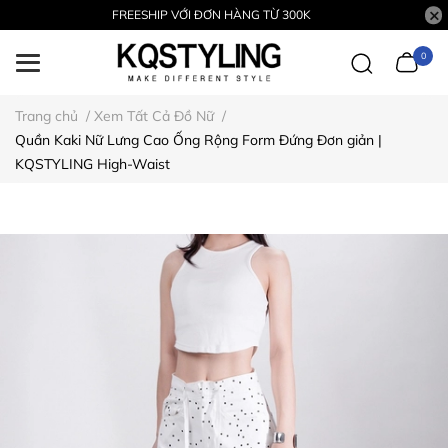
FREESHIP VỚI ĐƠN HÀNG TỪ 300K
0
Trang chủ
/
Xem Tất Cả Đồ Nữ
/
Quần Kaki Nữ Lưng Cao Ống Rộng Form Đứng Đơn giản |
KQSTYLING High-Waist