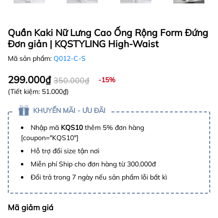
Quần Kaki Nữ Lưng Cao Ống Rộng Form Đứng
Đơn giản | KQSTYLING High-Waist
Mã sản phẩm:
Q012-C-S
299.000₫
350.000₫
-15%
(Tiết kiệm:
51.000₫
)
KHUYẾN MÃI - ƯU ĐÃI
Nhập mã
KQS10
thêm 5% đơn hàng
[coupon="KQS10"]
Hỗ trợ đổi size tận nơi
Miễn phí Ship cho đơn hàng từ 300.000đ
Đổi trả trong 7 ngày nếu sản phẩm lỗi bất kì
Mã giảm giá