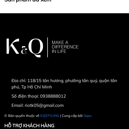
Địa chỉ:
118/15 tân hương, phường tân quý, quận tân
phú, Tp Hồ Chí Minh
Số điện thoại:
0938888012
Email:
riotk05@gmail.com
© Bản quyền thuộc về
KQSTYLING
| Cung cấp bởi
Sapo
HỖ TRỢ KHÁCH HÀNG