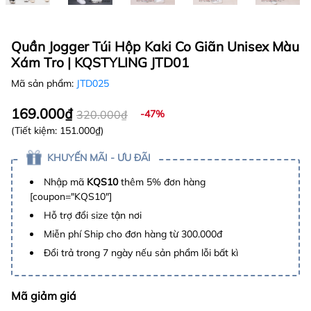
Quần Jogger Túi Hộp Kaki Co Giãn Unisex Màu
Xám Tro | KQSTYLING JTD01
Mã sản phẩm:
JTD025
169.000₫
320.000₫
-47%
(Tiết kiệm:
151.000₫
)
KHUYẾN MÃI - ƯU ĐÃI
Nhập mã
KQS10
thêm 5% đơn hàng
[coupon="KQS10"]
Hỗ trợ đổi size tận nơi
Miễn phí Ship cho đơn hàng từ 300.000đ
Đổi trả trong 7 ngày nếu sản phẩm lỗi bất kì
Mã giảm giá