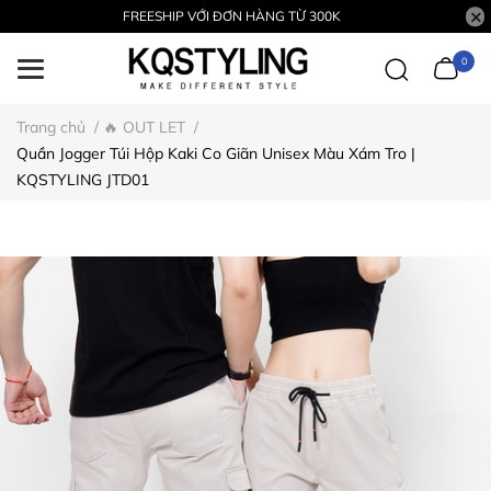
FREESHIP VỚI ĐƠN HÀNG TỪ 300K
0
Trang chủ
/
🔥 OUT LET
/
Quần Jogger Túi Hộp Kaki Co Giãn Unisex Màu Xám Tro |
KQSTYLING JTD01