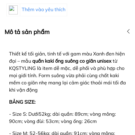
Thêm vào yêu thích
Mô tả sản phẩm
Thiết kế tối giản, tinh tế với gam màu Xanh đen hiện
đại – mẫu
quần kaki ống suông co giãn unisex
từ
KQSTYLING là item dễ mặc, dễ phối và phù hợp cho
mọi giới tính. Form suông vừa phải cùng chất kaki
mềm co giãn nhẹ mang lại cảm giác thoải mái tối đa
khi vận động
BẢNG SIZE:
- Size S: Dưới52kg; dài quần: 89cm; vòng mông:
90cm; vòng đùi: 53cm; vòng ống: 26cm
- Size M: 52-56kg; dài quần: 91cm; vòng mông: