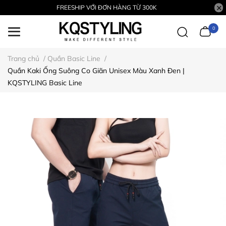
FREESHIP VỚI ĐƠN HÀNG TỪ 300K
0
Trang chủ
/
Quần Basic Line
/
Quần Kaki Ống Suông Co Giãn Unisex Màu Xanh Đen |
KQSTYLING Basic Line