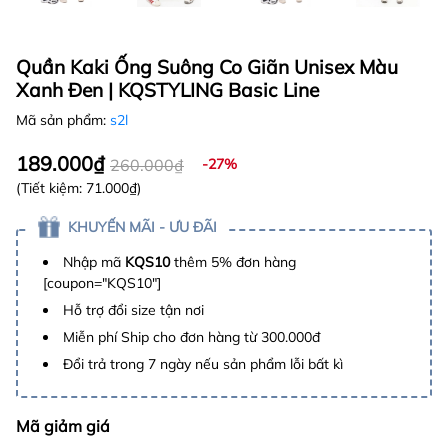
Quần Kaki Ống Suông Co Giãn Unisex Màu
Xanh Đen | KQSTYLING Basic Line
Mã sản phẩm:
s2l
189.000₫
260.000₫
-27%
(Tiết kiệm:
71.000₫
)
KHUYẾN MÃI - ƯU ĐÃI
Nhập mã
KQS10
thêm 5% đơn hàng
[coupon="KQS10"]
Hỗ trợ đổi size tận nơi
Miễn phí Ship cho đơn hàng từ 300.000đ
Đổi trả trong 7 ngày nếu sản phẩm lỗi bất kì
Mã giảm giá